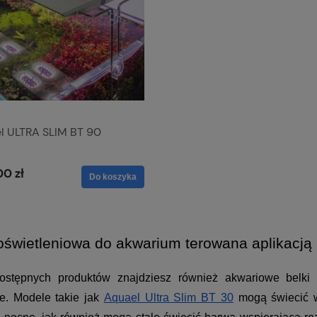
l ULTRA SLIM BT 90
00 zł
Do koszyka
oświetleniowa do akwarium terowana aplikacją
stępnych produktów znajdziesz również akwariowe belki o
ie. Modele takie jak
Aquael Ultra Slim BT 30
 mogą świecić w