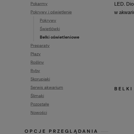
Pokarmy
LED. Diod
Pokrywy i oświetlenie
w akwari
Pokrywy
Świetlówki
Belki oświetleniowe
Preparaty
Płazy
Rośliny
Ryby
Skorupiaki
Serwis akwarium
BELK
Ślimaki
Pozostałe
Nowości
OPCJE PRZEGLĄDANIA