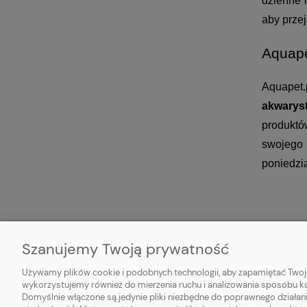
dzienne i
aby przej
Aquape
Aquapet
akwarys
produktó
swojego 
poniedzi
Szanujemy Twoją prywatność
O NAS
OBSŁUGA
Używamy plików cookie i podobnych technologii, aby zapamiętać Twoje
wykorzystujemy również do mierzenia ruchu i analizowania sposobu kor
Kontakt
Metody pła
Domyślnie włączone są jedynie pliki niezbędne do poprawnego działani