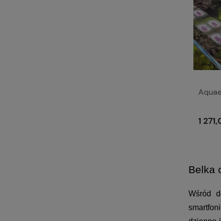
Aquae
1 271,
Belka 
Wśród do
smartfon