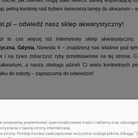
 nocne, jak również mogą stale świecić barwą wspierającą rozro
ąc pełną kontrolę nad trybem świecenia lampy do akwarium – wyb
t.pl – odwiedź nasz sklep akwarystyczny!
.pl to coś więcej niż internetowy sklep akwarystyczny.
tyczna. Gdynia
, Norwida 4 – znajdziesz nas właśnie pod ty
w i na żywo zobaczysz ryby przedstawione na tej stronie. C
akwarium, a nasza obsługa udzieli Ci wielu konkretnych por
ałku do soboty – zapraszamy do odwiedzin!
 KLIENTA
POMOC
 ustawienia, prezentować spersonalizowane treści i reklamy oraz udostępni
zystania z naszej strony internetowej.
tności
Jak kupować?
a strony. Poniżej możesz zaakceptować wszystkie rodzaje plików, klikając "