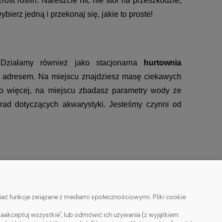
st roślin. Nareszcie nic nie stoi na przeszkodzie, 
ierz jedną i przekonaj się, jakie to proste!
 Działamy również jako stacjonarna 
hurtownia 
m adresem. Na miejscu znajdziesz masę ciekawych 
o więcej, na miejscu zbadasz parametry wody ze 
ad dotyczących akwarystyki. Jesteśmy czynni od 
MOJE KONTO
ać funkcje związane z mediami społecznościowymi. Pliki cookie
Twoje zamówienia
Zaakceptuj wszystkie", lub odmówić ich używania (z wyjątkiem