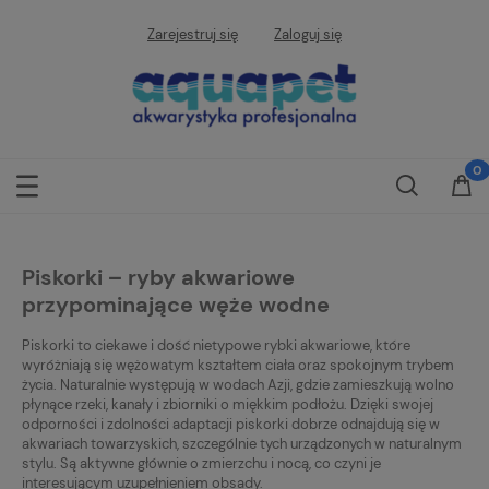
Zarejestruj się
Zaloguj się
Piskorki – ryby akwariowe
przypominające węże wodne
Piskorki to ciekawe i dość nietypowe rybki akwariowe, które
wyróżniają się wężowatym kształtem ciała oraz spokojnym trybem
życia. Naturalnie występują w wodach Azji, gdzie zamieszkują wolno
płynące rzeki, kanały i zbiorniki o miękkim podłożu. Dzięki swojej
odporności i zdolności adaptacji piskorki dobrze odnajdują się w
akwariach towarzyskich, szczególnie tych urządzonych w naturalnym
stylu. Są aktywne głównie o zmierzchu i nocą, co czyni je
interesującym uzupełnieniem obsady.