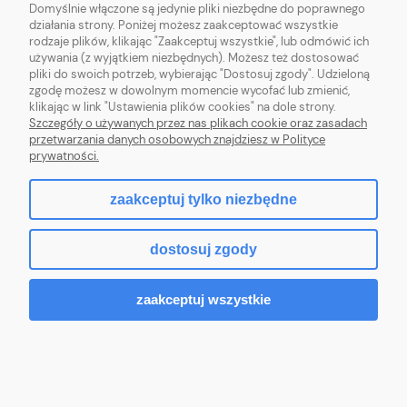
Domyślnie włączone są jedynie pliki niezbędne do poprawnego
działania strony. Poniżej możesz zaakceptować wszystkie
OBSŁUGA KLIENTA
rodzaje plików, klikając "Zaakceptuj wszystkie", lub odmówić ich
używania (z wyjątkiem niezbędnych). Możesz też dostosować
pliki do swoich potrzeb, wybierając "Dostosuj zgody". Udzieloną
POMOC
zgodę możesz w dowolnym momencie wycofać lub zmienić,
klikając w link "Ustawienia plików cookies" na dole strony.
MOJE KONTO
Szczegóły o używanych przez nas plikach cookie oraz zasadach
przetwarzania danych osobowych znajdziesz w Polityce
prywatności.
zaakceptuj tylko niezbędne
pokaż pełną wersję strony
dostosuj zgody
Sklep internetowy Shoper.pl
zaakceptuj wszystkie