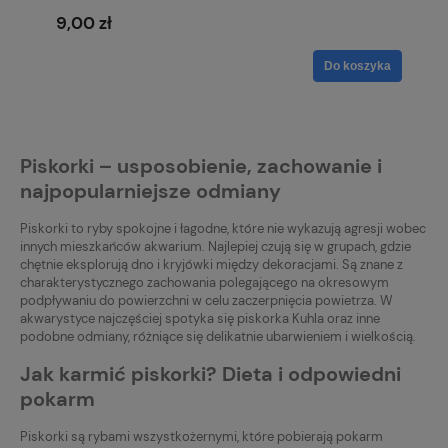
9,00 zł
Do koszyka
Piskorki – usposobienie, zachowanie i
najpopularniejsze odmiany
Piskorki to ryby spokojne i łagodne, które nie wykazują agresji wobec
innych mieszkańców akwarium. Najlepiej czują się w grupach, gdzie
chętnie eksplorują dno i kryjówki między dekoracjami. Są znane z
charakterystycznego zachowania polegającego na okresowym
podpływaniu do powierzchni w celu zaczerpnięcia powietrza. W
akwarystyce najczęściej spotyka się piskorka Kuhla oraz inne
podobne odmiany, różniące się delikatnie ubarwieniem i wielkością.
Jak karmić piskorki? Dieta i odpowiedni
pokarm
Piskorki są rybami wszystkożernymi, które pobierają pokarm