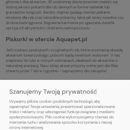
głównie z dna akwarium. W codziennej diecie powinien znaleźć się
dobrej jakości pokarm dla ryb dennych w formie tabletek lub
granulatów tonących. Bardzo chętnie zjadają również
pokarm
mrożony dla ryb
oraz naturalne pokarmy, takie jak larwy owadów czy
drobne bezkręgowce. Regularne karmienie po zgaszeniu światła
sprzyja ich aktywności i dobremu samopoczuciu.
Piskorki w ofercie Aquapet.pl
Jeśli szukasz spokojnych i oryginalnych ryb, które urozmaicą obsadę
akwarium towarzyskiego, piskorki będą świetnym wyborem. U nas
znajdziesz te ryby w różnych odmianach, idealnych do akwariów o
naturalnej aranżacji. Nasz sklep akwarystyczny online jest dla Was
otwarty przez 7 dni w tygodniu – zapraszamy dio zakupów!
Szanujemy Twoją prywatność
Używamy plików cookie i podobnych technologii, aby
zapamiętać Twoje ustawienia, prezentować spersonalizowane
treści i reklamy oraz udostępniać funkcje związane z mediami
społecznościowymi. Pliki cookie wykorzystujemy również do
mierzenia ruchu i analizowania sposobu korzystania z naszej
O NAS
strony internetowej.