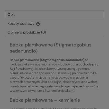
Opis
Koszty dostawy
Cena nie zawiera ewentualnych kosztów płatności
Opinie o produkcie (0)
Babka plamkowana (Stigmatogobius
sadanundio)
Babka plamkowana (Stigmatogobius sadanundio)
to
nieduża, ciekawie ubarwiona ryba słodkowodna pochodząca z
Azji Południowej. Jej charakterystyczną cechą są ciemne
plamki na ciele oraz sposób poruszania się po dnie zbiornika –
często "skacze" z miejsca na miejsce, wspierając się na
płetwach brzusznych. Jest spokojna, choć terytorialna wobec
przedstawicieli własnego gatunku, dlatego najlepiej trzymać ją
w większym akwarium z licznymi kryjówkami.
Babka plamkowana – karmienie