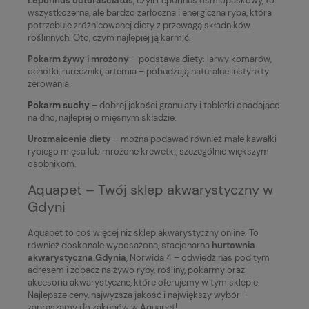
Leporinus octofasciatus
, czyli Leporinus ośmiopaskowy, to
wszystkożerna, ale bardzo żarłoczna i energiczna ryba, która
potrzebuje zróżnicowanej diety z przewagą składników
roślinnych. Oto, czym najlepiej ją karmić:
Pokarm żywy i mrożony
– podstawa diety: larwy komarów,
ochotki, rureczniki, artemia – pobudzają naturalne instynkty
żerowania.
Pokarm suchy
– dobrej jakości granulaty i tabletki opadające
na dno, najlepiej o mięsnym składzie.
Urozmaicenie diety
– można podawać również małe kawałki
rybiego mięsa lub mrożone krewetki, szczególnie większym
osobnikom.
Aquapet – Twój sklep akwarystyczny w
Gdyni
Aquapet to coś więcej niż sklep akwarystyczny online. To
również doskonale wyposażona, stacjonarna
hurtownia
akwarystyczna.Gdynia
, Norwida 4 – odwiedź nas pod tym
adresem i zobacz na żywo ryby, rośliny, pokarmy oraz
akcesoria akwarystyczne, które oferujemy w tym sklepie.
Najlepsze ceny, najwyższa jakość i największy wybór –
zapraszamy do zakupów w Aquapet!