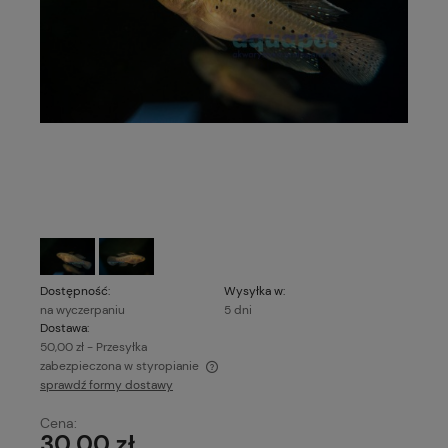
Dostępność:
Wysyłka w:
na wyczerpaniu
5 dni
Dostawa:
50,00 zł
- Przesyłka
zabezpieczona w styropianie
sprawdź formy dostawy
Cena nie zawiera ewentualnych kosztów płatności
Cena:
30,00 zł