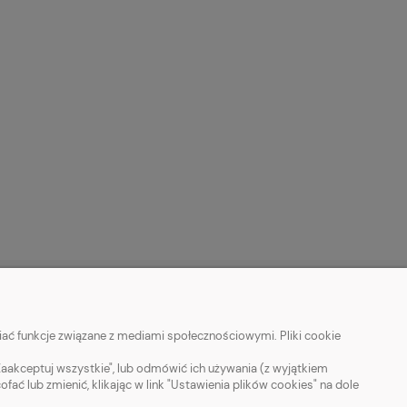
MOJE KONTO
ać funkcje związane z mediami społecznościowymi. Pliki cookie
Twoje zamówienia
Zaakceptuj wszystkie", lub odmówić ich używania (z wyjątkiem
 lub zmienić, klikając w link "Ustawienia plików cookies" na dole
Ustawienia konta