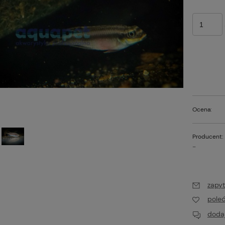
Ocena:
Producent:
-
zapyt
pole
dodaj