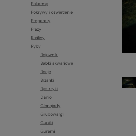
Pokarmy
Pokrywy i oświetlenie
Preparaty
Płazy
Rośliny
Ryby
Bojowniki
Babki akwariowe
Bocje
Brzanki
Bystrzyki
Danio
Glonojady
Grubowargi
Gupiki
Gurami