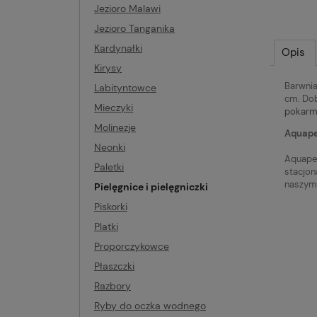
Jezioro Malawi
Jezioro Tanganika
Kardynałki
Opis
Kirysy
Barwnia
Labityntowce
cm. Dob
Mieczyki
pokarm
Molinezje
Aquapet
Neonki
Aquapet
Paletki
stacjon
naszym 
Pielęgnice i pielęgniczki
Piskorki
Platki
Proporczykowce
Płaszczki
Razbory
Ryby do oczka wodnego