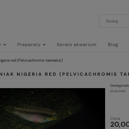
y
Preparaty
Serwis akwarium
Blog
igeria red (Pelvicachromis taeniatus)
IAK NIGERIA RED (PELVICACHROMIS TA
Dostępność
duża ilość
Cena:
20,00