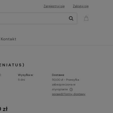
Zarejestruj się
Zaloguj się
Kontakt
ENIATUS)
:
Wysyłka w:
Dostawa:
5 dni
50,00 zł
- Przesyłka
zabezpieczona w
styropianie
sprawdź formy dostawy
Cena nie zawiera ewentualnych kosztów
płatności
 zł