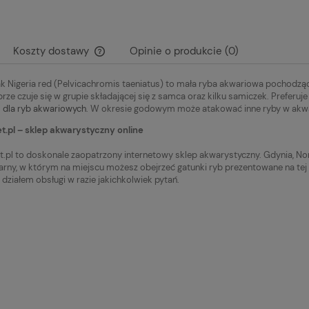
Koszty dostawy
Opinie o produkcie (0)
k Nigeria red (Pelvicachromis taeniatus) to mała ryba akwariowa pochodzą
Cena nie zawiera ewentualnych kosztów
rze czuje się w grupie składającej się z samca oraz kilku samiczek. Preferuje 
płatności
 dla ryb akwariowych
. W okresie godowym może atakować inne ryby w akw
.pl – sklep akwarystyczny online
.pl to doskonale zaopatrzony internetowy sklep akwarystyczny. Gdynia, No
arny, w którym na miejscu możesz obejrzeć gatunki ryb prezentowane na tej
działem obsługi w razie jakichkolwiek pytań.