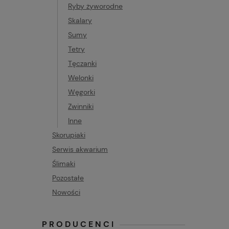
Ryby żyworodne
Skalary
Sumy
Tetry
Tęczanki
Welonki
Węgorki
Zwinniki
Inne
Skorupiaki
Serwis akwarium
Ślimaki
Pozostałe
Nowości
PRODUCENCI