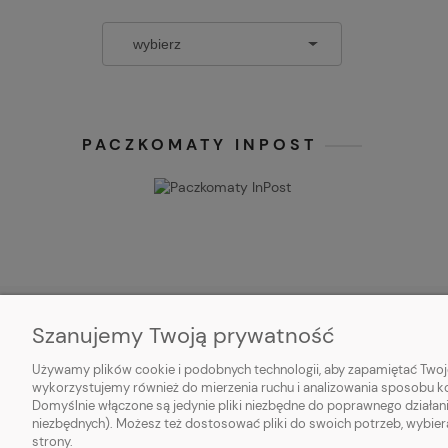
PACZKOMATY INPOST
Szanujemy Twoją prywatność
O NAS
OBSŁUGA
Używamy plików cookie i podobnych technologii, aby zapamiętać Twoje
wykorzystujemy również do mierzenia ruchu i analizowania sposobu kor
Kontakt
Metody pła
Domyślnie włączone są jedynie pliki niezbędne do poprawnego działani
niezbędnych). Możesz też dostosować pliki do swoich potrzeb, wybier
O firmie
Czas i kosz
strony.