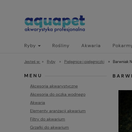
Ryby
Rośliny
Akwaria
Pokarm
Jesteś w:
»
Ryby
»
Pielęgnice i pielęgniczki
»
Barwniak N
MENU
BARWN
Akcesoria akwarystyczne
Akcesoria do oczka wodnego
Akwaria
Elementy aranżacji akwarium
Filtry do akwarium
Grzałki do akwarium