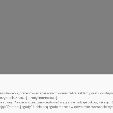
 KLIENTA
POMOC
 ustawienia, prezentować spersonalizowane treści i reklamy oraz udostępni
zystania z naszej strony internetowej.
tności
Jak kupować?
a strony. Poniżej możesz zaakceptować wszystkie rodzaje plików, klikając "
ając "Dostosuj zgody". Udzieloną zgodę możesz w dowolnym momencie wycofać
ty dostawy
Kategorie pomocnicze