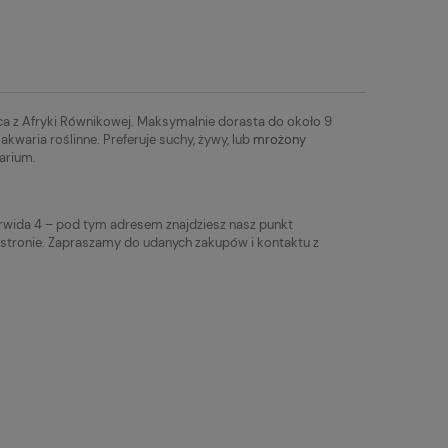
ca z Afryki Równikowej. Maksymalnie dorasta do około 9
akwaria roślinne. Preferuje suchy, żywy, lub
mrożony
arium.
rwida 4 – pod tym adresem znajdziesz nasz punkt
 stronie. Zapraszamy do udanych zakupów i kontaktu z