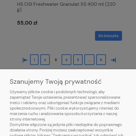
HS OSI Freshwater Granulat XS 400 ml (220
g)
55,00 zł
Do koszyka
«
»
1
2
3
4
5
...
8
Szanujemy Twoją prywatność
Używamy plików cookie i podobnych technologii, aby
zapamiętać Twoje ustawienia, prezentować spersonalizowane
treści i reklamy oraz udostępniać funkcje związane z mediami
społecznościowymi. Pliki cookie wykorzystujemy również do
mierzenia ruchu i analizowania sposobu korzystania z naszej
O NAS
strony internetowej.
Domyślnie włączone są jedynie pliki niezbędne do poprawnego
działania strony. Poniżej możesz zaakceptować wszystkie
OBSŁUGA KLIENTA
rodzaje plików, klikając "Zaakceptuj wszystkie", lub odmówić ich