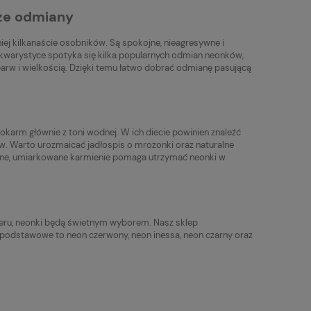
sze odmiany
mniej kilkanaście osobników. Są spokojne, nieagresywne i
warystyce spotyka się kilka popularnych odmian neonków,
 barw i wielkością. Dzięki temu łatwo dobrać odmianę pasującą
karm głównie z toni wodnej. W ich diecie powinien znaleźć
w. Warto urozmaicać jadłospis o mrożonki oraz naturalne
arne, umiarkowane karmienie pomaga utrzymać neonki w
teru, neonki będą świetnym wyborem. Nasz sklep
y podstawowe to neon czerwony, neon inessa, neon czarny oraz