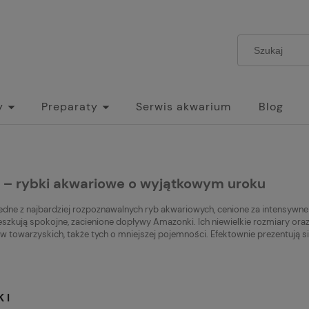
y
Preparaty
Serwis akwarium
Blog
 – rybki akwariowe o wyjątkowym uroku
jedne z najbardziej rozpoznawalnych ryb akwariowych, cenione za intensywne 
eszkują spokojne, zacienione dopływy Amazonki. Ich niewielkie rozmiary oraz
w towarzyskich, także tych o mniejszej pojemności. Efektownie prezentują s
KI