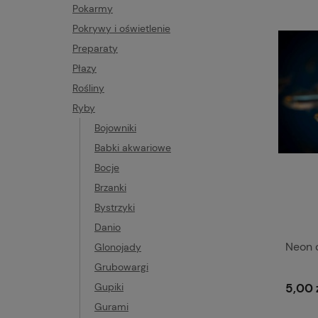
Pokarmy
Pokrywy i oświetlenie
Preparaty
Płazy
Rośliny
Ryby
Bojowniki
Babki akwariowe
Bocje
Brzanki
Bystrzyki
Danio
Neon 
Glonojady
Grubowargi
5,00 
Gupiki
Gurami