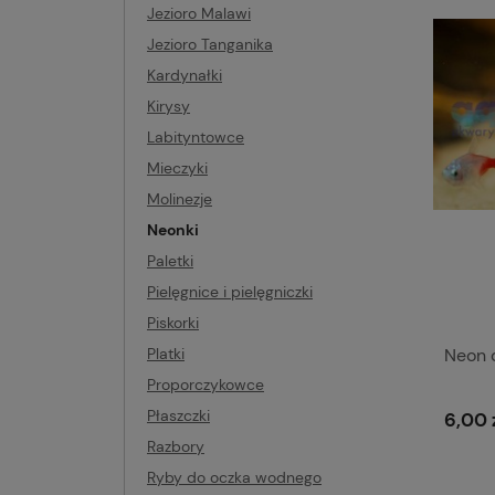
Jezioro Malawi
Jezioro Tanganika
Kardynałki
Kirysy
Labityntowce
Mieczyki
Molinezje
Neonki
Paletki
Pielęgnice i pielęgniczki
Piskorki
Neon 
Platki
Proporczykowce
Płaszczki
6,00 
Razbory
Ryby do oczka wodnego