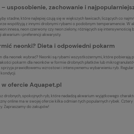
 – usposobienie, zachowanie i najpopularniej
yby stadne, które najlepiej czują się w większych ławicach, liczących co naj
rze współżyją z innymi drobnymi rybami o podobnym temperamencie. W ak
neon innesa, neon czerwony czy neon zielony, różniących się intensywnością
i akwarium i preferencji akwarysty.
rmić neonki? Dieta i odpowiedni pokarm
m dla neonek wybrać? Neonki są rybami wszystkożernymi, które pobierają po
 jakości pokarm dla neonków w formie drobnych płatków lub mikrogranulató
o sprzyja prawidłowemu wzrostowi i intensywnemu wybarwieniu ryb. Regul
kondycji.
 w ofercie Aquapet.pl
asz drobnych, spokojnych ryb, które nadadzą akwarium wyjątkowego charak
zny online ma w swojej ofercie kilka odmian tych popularnych rybek. Czter
y. Zapraszamy do zakupów!