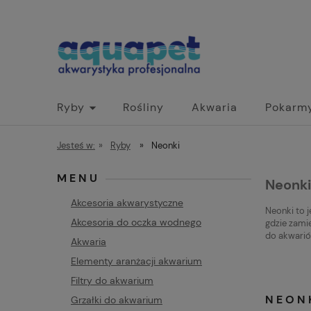
Ryby
Rośliny
Akwaria
Pokarm
Jesteś w:
»
Ryby
»
Neonki
MENU
Neonki
Akcesoria akwarystyczne
Neonki to 
Akcesoria do oczka wodnego
gdzie zami
do akwarió
Akwaria
Elementy aranżacji akwarium
Filtry do akwarium
NEON
Grzałki do akwarium