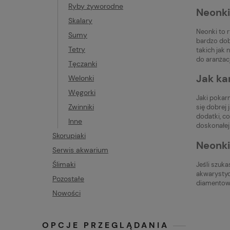
Ryby żyworodne
Neonki
Skalary
Neonki to r
Sumy
bardzo dob
Tetry
takich jak 
do aranżacj
Tęczanki
Jak ka
Welonki
Węgorki
Jaki pokar
Zwinniki
się dobrej
dodatki, c
Inne
doskonałej 
Skorupiaki
Neonki
Serwis akwarium
Ślimaki
Jeśli szuk
akwarystyc
Pozostałe
diamentow
Nowości
OPCJE PRZEGLĄDANIA