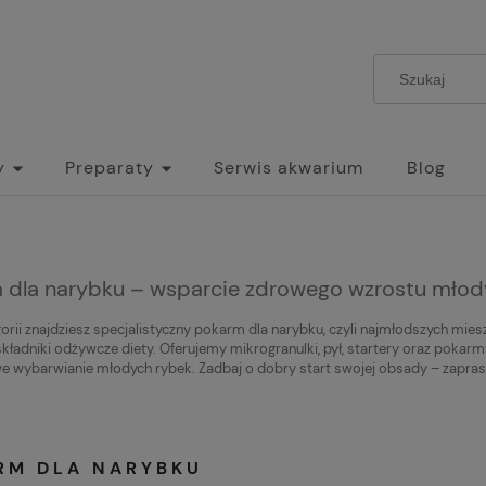
y
Preparaty
Serwis akwarium
Blog
 dla narybku – wsparcie zdrowego wzrostu młod
gorii znajdziesz specjalistyczny pokarm dla narybku, czyli najmłodszych mi
składniki odżywcze diety. Oferujemy mikrogranulki, pył, startery oraz poka
we wybarwianie młodych rybek. Zadbaj o dobry start swojej obsady – zapr
RM DLA NARYBKU