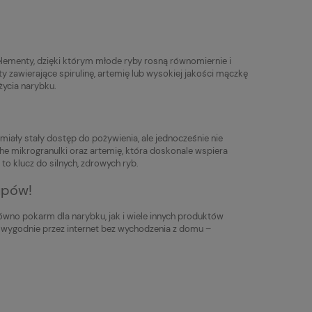
ementy, dzięki którym młode ryby rosną równomiernie i
awierające spirulinę, artemię lub wysokiej jakości mączkę
życia narybku.
miały stały dostęp do pożywienia, ale jednocześnie nie
e mikrogranulki oraz artemię, która doskonale wspiera
o klucz do silnych, zdrowych ryb.
upów!
ówno pokarm dla narybku, jak i wiele innych produktów
 wygodnie przez internet bez wychodzenia z domu –