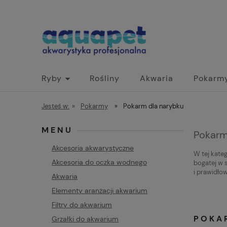
Ryby
Rośliny
Akwaria
Pokarm
Jesteś w:
»
Pokarmy
»
Pokarm dla narybku
MENU
Pokarm
Akcesoria akwarystyczne
W tej kate
Akcesoria do oczka wodnego
bogatej w 
i prawidło
Akwaria
Elementy aranżacji akwarium
Filtry do akwarium
POKA
Grzałki do akwarium