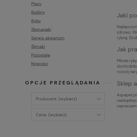
Płazy
Rośliny
Jaki p
Ryby
Najlepszym
Skorupiaki
zdrowo. Wa
Serwis akwarium
rybną. Dro
Ślimaki
Jak pr
Pozostałe
Młode ryby 
Nowości
dochodziło
rozwój nar
OPCJE PRZEGLĄDANIA
Sklep 
Aquapet.pl
Producent: (wybierz)
niezbędnyc
zapraszam
Cena: (wybierz)