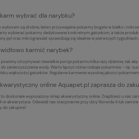
okarm wybrać dla narybku?
 wyborem są drobne, łatwo przyswajalne pokarmy bogate w białko i mikroel
rto wybierać pokarmy dedykowane konkretnym gatunkom, a także produkty z
bny pył oraz mikrogranulat sprawdzają się idealnie w pierwszych tygodniach 
awidłowo karmić narybek?
powinny otrzymywać niewielkie porcje pokarmu kilka razy dziennie, tak aby 
 do zanieczyszczenia wody. Warto łączyć różne rodzaje pokarmów – np. such
ybku większości gatunków. Regularne karmienie wysokiej jakości pokarmem t
akwarystyczny online Aquapet.pl zaprasza do zak
 to doskonale wyposażony sklep akwarystyczny online. Znajdziesz u nas zar
h w akwarystyce. Odwiedź nas stacjonarnie przy ulicy Norwida 4 lub zamów
y do zakupów!