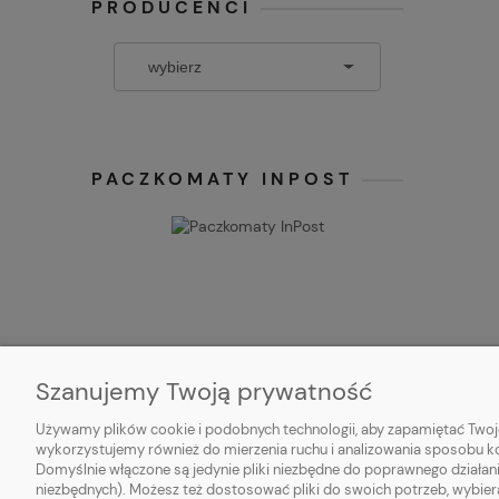
PRODUCENCI
PACZKOMATY INPOST
Szanujemy Twoją prywatność
O NAS
OBSŁUGA
Używamy plików cookie i podobnych technologii, aby zapamiętać Twoje
wykorzystujemy również do mierzenia ruchu i analizowania sposobu kor
Kontakt
Metody pła
Domyślnie włączone są jedynie pliki niezbędne do poprawnego działani
niezbędnych). Możesz też dostosować pliki do swoich potrzeb, wybier