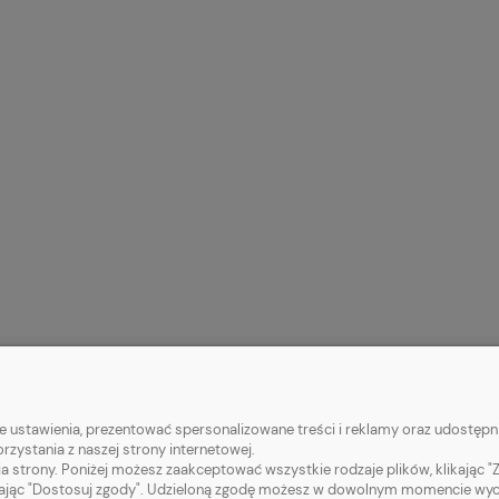
 KLIENTA
POMOC
 ustawienia, prezentować spersonalizowane treści i reklamy oraz udostępni
zystania z naszej strony internetowej.
tności
Jak kupować?
a strony. Poniżej możesz zaakceptować wszystkie rodzaje plików, klikając "
ając "Dostosuj zgody". Udzieloną zgodę możesz w dowolnym momencie wycofać