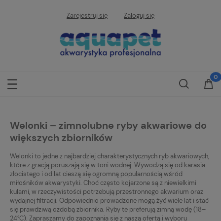
Zarejestruj się
Zaloguj się
Welonki – zimnolubne ryby akwariowe do
większych zbiorników
Welonki to jedne z najbardziej charakterystycznych ryb akwariowych,
które z gracją poruszają się w toni wodnej. Wywodzą się od karasia
złocistego i od lat cieszą się ogromną popularnością wśród
miłośników akwarystyki. Choć często kojarzone są z niewielkimi
kulami, w rzeczywistości potrzebują przestronnego akwarium oraz
wydajnej filtracji. Odpowiednio prowadzone mogą żyć wiele lat i stać
się prawdziwą ozdobą zbiornika. Ryby te preferują zimną wodę (18–
24°C). Zapraszamy do zapoznania się z naszą ofertą i wyboru