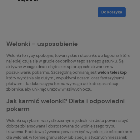
Do koszyka
Welonki – usposobienie
Welonki to ryby spokojne, towarzyskie i stosunkowo łagodne, które
najlepiej czują się w grupie osobników tego samego gatunku. Są
aktywne w ciągu dnia i chętnie eksplorują całe akwarium w
poszukiwaniu pokarmu. Szczególną odmianą jest
welon teleskop
,
który wyróżnia się dużymi, wypukłymi oczami oraz fantazyjnymi
płetwami. Ta dekoracyjna forma wymaga delikatnej aranżacji
zbiornika, aby uniknąć urazów wrażliwych oczu.
Jak karmić welonki? Dieta i odpowiedni
pokarm
Welonki są rybami wszystkożernymi, jednak ich dieta powinna być
dobrze zbilansowana i dostosowana do wolniejszego trybu
trawienia. Podstawą żywienia powinien być wysokiej jakości pokarm
dla welonek w formie granulatów lub specjalistycznych mieszanek