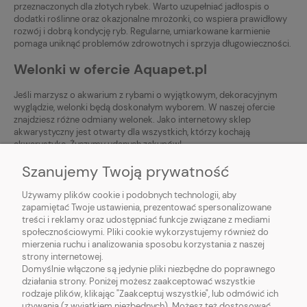
przeznaczonych dla złotych rybek. Warto uzupełniać jadłospis o
dodatki roślinne oraz okazjonalne mrożonki, co wspiera prawidłowy
rozwój i dobrą kondycję ryb. Regularne, umiarkowane karmienie
pomaga uniknąć problemów zdrowotnych i sprzyja długowieczności.
Welonki w ofercie Aquapet.pl
Jeśli marzysz o akwarium z rybami o wyjątkowym, dekoracyjnym
wyglądzie, welonki będą doskonałym wyborem. W naszej ofercie
znajdziesz różne odmiany welonek. Jako internetowy sklep
akwarystyczny jest otwarty dla wszystkich, którzy kochają
akwarystykę. Życzymy udanych zakupów!
Szanujemy Twoją prywatność
Używamy plików cookie i podobnych technologii, aby
zapamiętać Twoje ustawienia, prezentować spersonalizowane
treści i reklamy oraz udostępniać funkcje związane z mediami
społecznościowymi. Pliki cookie wykorzystujemy również do
mierzenia ruchu i analizowania sposobu korzystania z naszej
O NAS
strony internetowej.
Domyślnie włączone są jedynie pliki niezbędne do poprawnego
działania strony. Poniżej możesz zaakceptować wszystkie
OBSŁUGA KLIENTA
rodzaje plików, klikając "Zaakceptuj wszystkie", lub odmówić ich
używania (z wyjątkiem niezbędnych). Możesz też dostosować