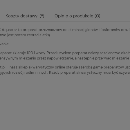
Koszty dostawy
Opinie o produkcie (0)
Aquaclar to preparat przeznaczony do eliminacji glonów i fosforanów oraz 
Cena nie zawiera ewentualnych kosztów
atwo jest potem zebrać siatką.
płatności
anie:
reparatu klaruje 100 l wody. Przed użyciem preparat należy rozcieńczyć okoł
tensywnym mieszaniu przez napowietrzanie, a następnie przerwać mieszanie n
.pl – nasz sklep akwarystyczny online oferuje szeroką gamę preparatów uzd
jących rozwój roślin i innych. Każdy preparat akwarystyczny musi być używ