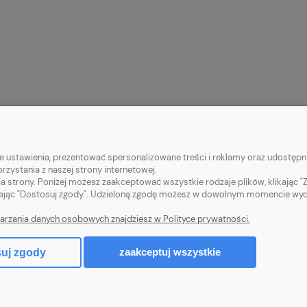
 KLIENTA
POMOC
 ustawienia, prezentować spersonalizowane treści i reklamy oraz udostępni
zystania z naszej strony internetowej.
tności
Jak kupować?
a strony. Poniżej możesz zaakceptować wszystkie rodzaje plików, klikając "
ając "Dostosuj zgody". Udzieloną zgodę możesz w dowolnym momencie wycofać
ty dostawy
Kategorie pomocnicze
arzania danych osobowych znajdziesz w Polityce prywatności.
klamacje
Pytania i odpowiedzi
zaakceptuj wszystkie
uj zgody
Sklep internetowy Shoper.pl