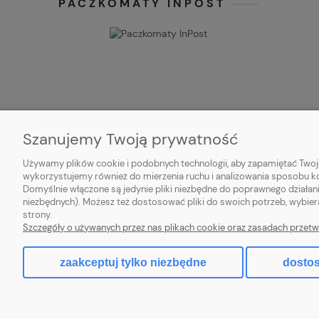
PACZKOMATY INPOST
Szanujemy Twoją prywatność
O NAS
OBSŁUGA
Używamy plików cookie i podobnych technologii, aby zapamiętać Twoje
wykorzystujemy również do mierzenia ruchu i analizowania sposobu kor
Kontakt
Metody pła
Domyślnie włączone są jedynie pliki niezbędne do poprawnego działani
niezbędnych). Możesz też dostosować pliki do swoich potrzeb, wybier
O firmie
Czas i kosz
strony.
Szczegóły o używanych przez nas plikach cookie oraz zasadach przetw
Blog
Zwroty i re
zaakceptuj tylko niezbędne
dostos