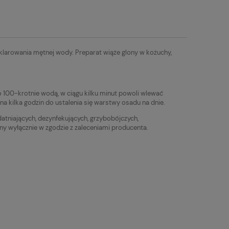
klarowania mętnej wody. Preparat wiąże glony w kożuchy,
o 100-krotnie wodą, w ciągu kilku minut powoli wlewać
a kilka godzin do ustalenia się warstwy osadu na dnie.
atniających, dezynfekujących, grzybobójczych,
any wyłącznie w zgodzie z zaleceniami producenta.