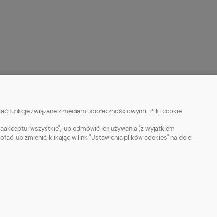
MOJE KONTO
ać funkcje związane z mediami społecznościowymi. Pliki cookie
Twoje zamówienia
Zaakceptuj wszystkie", lub odmówić ich używania (z wyjątkiem
 lub zmienić, klikając w link "Ustawienia plików cookies" na dole
Ustawienia konta
Ulubione