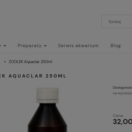
y
Preparaty
Serwis akwarium
Blog
m
»
ZOOLEK Aquaclar 250ml
EK AQUACLAR 250ML
Dostępność
na wyczerp
Cena:
32,00