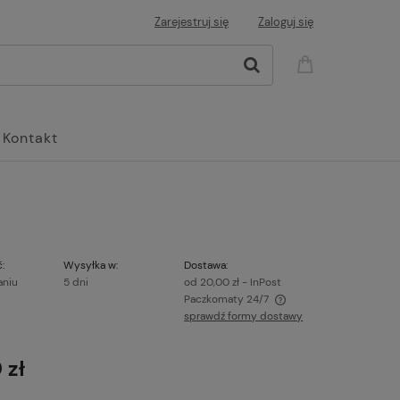
Zarejestruj się
Zaloguj się
Kontakt
:
Wysyłka w:
Dostawa:
aniu
5 dni
od 20,00 zł
- InPost
Paczkomaty 24/7
sprawdź formy dostawy
Cena nie zawiera ewentualnych kosztów
płatności
 zł