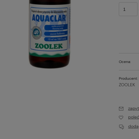
Ocena:
Producent:
ZOOLEK
zapyt
pole
dodaj