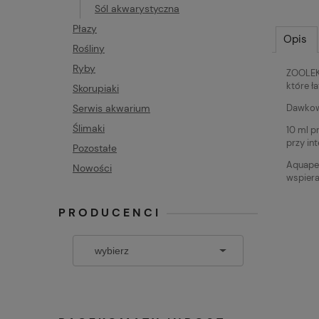
Sól akwarystyczna
Płazy
Opis
Rośliny
Ryby
ZOOLEK 
które ł
Skorupiaki
Dawkow
Serwis akwarium
Ślimaki
10 ml p
przy in
Pozostałe
Aquapet
Nowości
wspiera
PRODUCENCI