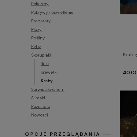
Pokarmy
Pokrywy i oświetlenie
Preparaty
Płazy
Rośliny
Ryby
Krab 
Skorupiaki
Raki
40,00
Krewetki
Kraby
Serwis akwarium
Ślimaki
Pozostałe
Nowości
OPCJE PRZEGLĄDANIA