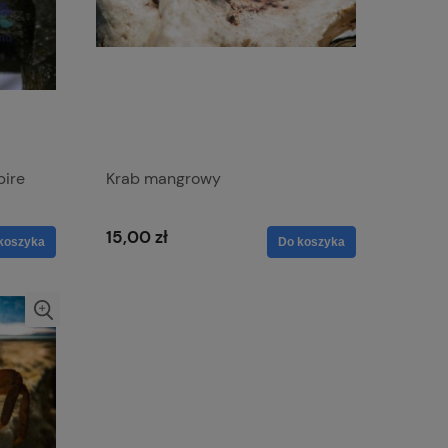
pire
Krab mangrowy
15,00 zł
koszyka
Do koszyka