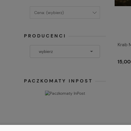
Cena: (wybierz)
PRODUCENCI
Krab 
15,00
PACZKOMATY INPOST