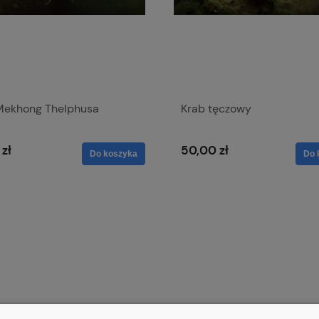
Mekhong Thelphusa
Krab tęczowy
 zł
50,00 zł
Do koszyka
Do 